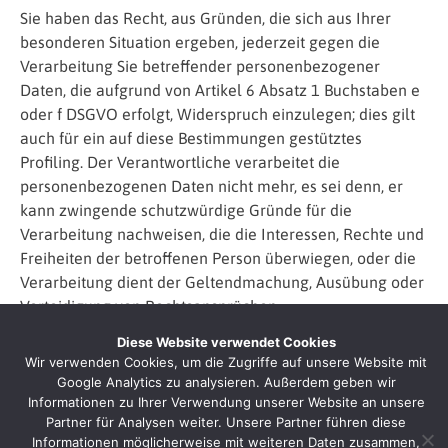
Sie haben das Recht, aus Gründen, die sich aus Ihrer
besonderen Situation ergeben, jederzeit gegen die
Verarbeitung Sie betreffender personenbezogener
Daten, die aufgrund von Artikel 6 Absatz 1 Buchstaben e
oder f DSGVO erfolgt, Widerspruch einzulegen; dies gilt
auch für ein auf diese Bestimmungen gestütztes
Profiling. Der Verantwortliche verarbeitet die
personenbezogenen Daten nicht mehr, es sei denn, er
kann zwingende schutzwürdige Gründe für die
Verarbeitung nachweisen, die die Interessen, Rechte und
Freiheiten der betroffenen Person überwiegen, oder die
Verarbeitung dient der Geltendmachung, Ausübung oder
Verteidigung von Rechtsansprüchen.
Diese Website verwendet Cookies
Werden personenbezogene Daten verarbeitet, um
Wir verwenden Cookies, um die Zugriffe auf unsere Website mit
Direktwerbung zu betreiben, so haben SIe das Recht,
Google Analytics zu analysieren. Außerdem geben wir
jederzeit Widerspruch gegen die Verarbeitung Sie
Informationen zu Ihrer Verwendung unserer Website an unsere
Partner für Analysen weiter. Unsere Partner führen diese
betreffender personenbezogener Daten zum Zwecke
Informationen möglicherweise mit weiteren Daten zusammen,